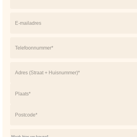
Naam
E-
mail
(Vereist)
Telefoonnummer
(Vereist)
Address
(Vereist)
Straat
+
huisnummer
Plaats
Postcode
Onderwerp*