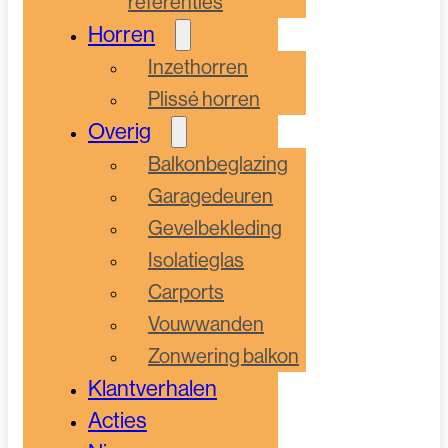
referenties
Horren
Inzethorren
Plissé horren
Overig
Balkonbeglazing
Garagedeuren
Gevelbekleding
Isolatieglas
Carports
Vouwwanden
Zonwering balkon
Klantverhalen
Acties