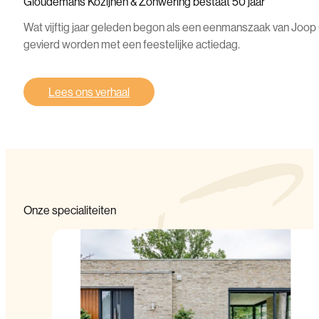
Gloudemans
Kozijnen
&
Zonwering
bestaat
50
jaar
Wat vijftig jaar geleden begon als een eenmanszaak van Joop 
gevierd worden met een feestelijke actiedag.
Lees ons verhaal
Onze
specialiteiten