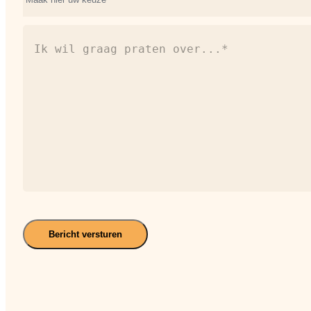
(Vereist)
Ik
wil
graag
praten
over...*
(Vereist)
Bericht versturen