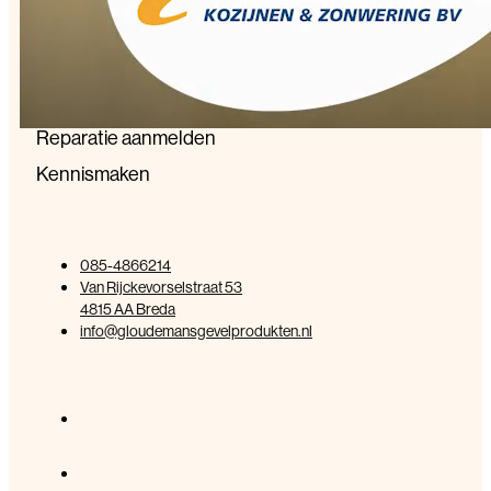
Werken bij
Nieuws
Service
Reparatie aanmelden
Kennismaken
085-4866214
Van Rijckevorselstraat 53
4815 AA Breda
info@gloudemansgevelprodukten.nl