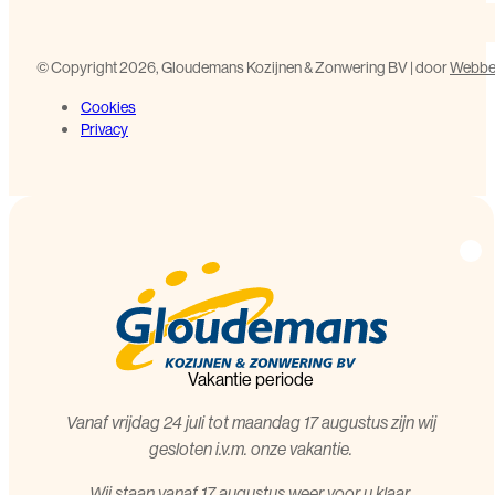
©️ Copyright 2026, Gloudemans Kozijnen & Zonwering BV | door
Webbed
Cookies
Privacy
Vakantie periode
Vanaf vrijdag 24 juli tot maandag 17 augustus zijn wij
gesloten i.v.m. onze vakantie.
Wij staan vanaf 17 augustus weer voor u klaar.