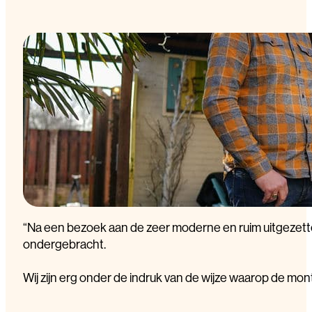
“
N
a
e
e
n
b
e
z
o
e
k
a
a
n
d
e
z
e
e
r
m
o
d
e
r
n
e
e
n
r
u
i
m
u
i
t
g
e
z
e
t
t
o
n
d
e
r
g
e
b
r
a
c
h
t
.
W
i
j
z
i
j
n
e
r
g
o
n
d
e
r
d
e
i
n
d
r
u
k
v
a
n
d
e
w
i
j
z
e
w
a
a
r
o
p
d
e
m
o
n