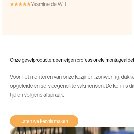
Yasmine de Wilt
Onze
gevelproducten:
een
eigen
professionele
montageafdel
Voor het monteren van onze
kozijnen
,
zonwering
,
dakk
opgeleide en servicegerichte vakmensen. De kennis die 
tijd en volgens afspraak.
Laten we kennis maken