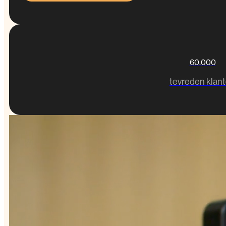
60.000
tevreden klan