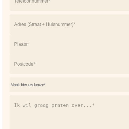
Address
(Vereist)
Straat
+
huisnummer
Plaats
Postcode
Onderwerp*
(Vereist)
Ik
wil
graag
praten
over...*
(Vereist)