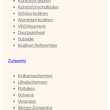
Kunststof deuren
Kunststof schuifpuien
Schüco kozijnen
Aluminium kozijnen
VKG Keurmerk
Duurzaamheid
Subsidie
Kozijnen Referenties
Zonwering
Knikarmschermen
Uitvalschermen
Rolluiken
Screens
Veranda’s
Binnen Zonwering