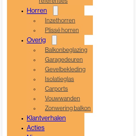
referenties
Horren
Inzethorren
Plissé horren
Overig
Balkonbeglazing
Garagedeuren
Gevelbekleding
Isolatieglas
Carports
Vouwwanden
Zonwering balkon
Klantverhalen
Acties