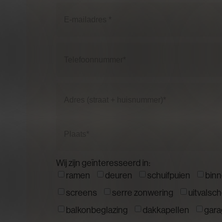
Naam
Email
(Vereist)
Phone
(Vereist)
Address
(Vereist)
Straat
+
huisnummer
Plaats
Wij zijn geïnteresseerd in:
ramen
deuren
schuifpuien
bin
screens
serre zonwering
uitvalsc
balkonbeglazing
dakkapellen
gar