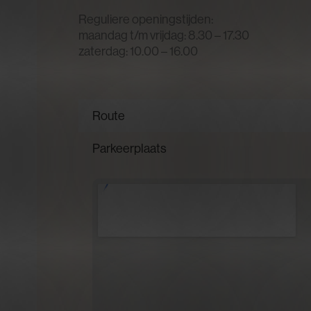
Reguliere openingstijden:
maandag t/m vrijdag: 8.30 – 17.30
zaterdag: 10.00 – 16.00
Route
Parkeerplaats