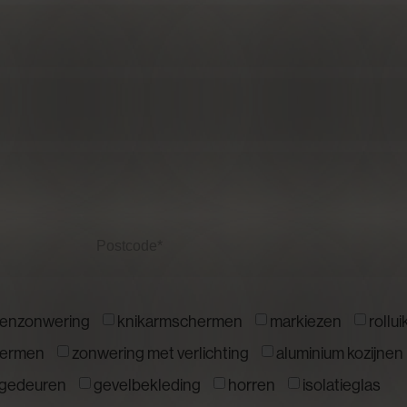
Postcode
nenzonwering
knikarmschermen
markiezen
rollu
hermen
zonwering met verlichting
aluminium kozijnen
agedeuren
gevelbekleding
horren
isolatieglas