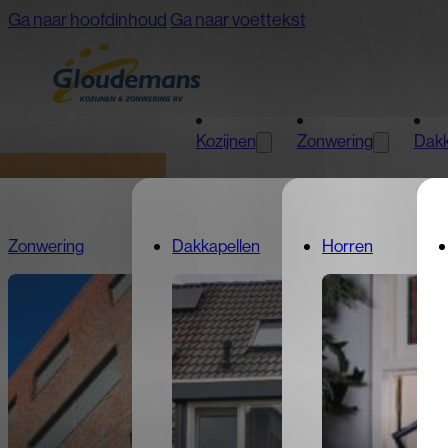
Ga naar hoofdinhoud
Ga naar voettekst
Kozijnen
Zonwering
Dakk
Zonwering
Kozijnen
Dakkapellen
Horren
Offerte aanvragen