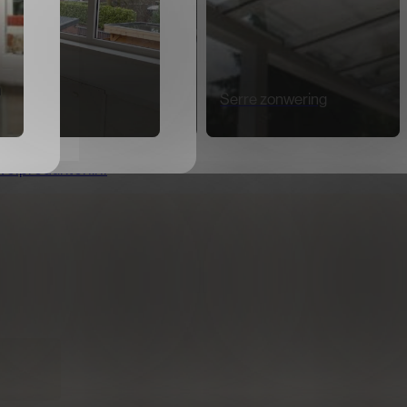
n
kapellen
Rolluiken
Kunststof deuren
Serre zonwering
velprodukten.nl