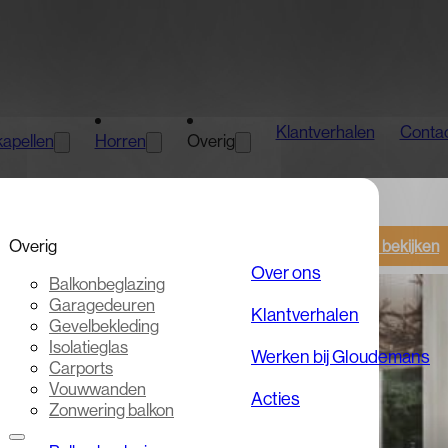
Klantverhalen
Conta
apellen
Horren
Overig
Overig
Alles bekijken
Over ons
Balkonbeglazing
Garagedeuren
Klantverhalen
Gevelbekleding
Isolatieglas
Werken bij Gloudemans
Carports
Vouwwanden
Acties
Zonwering balkon