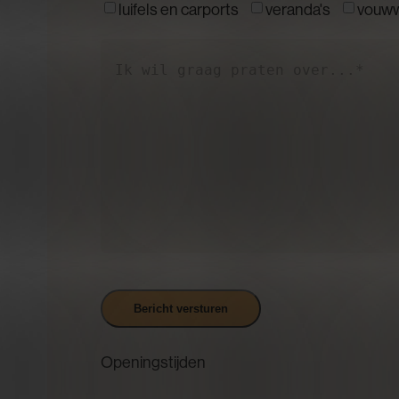
luifels en carports
veranda's
vouw
Ik
wil
graag
praten
over...*
(Vereist)
Bericht versturen
Openingstijden