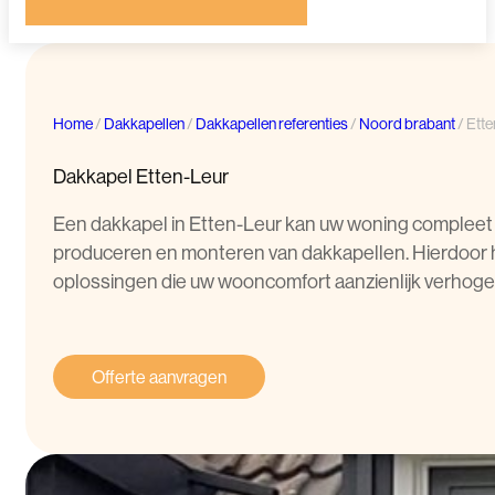
Home
/
Dakkapellen
/
Dakkapellen referenties
/
Noord brabant
/
Ette
Dakkapel Etten-Leur
Een dakkapel in Etten-Leur kan uw woning compleet t
produceren en monteren van dakkapellen. Hierdoor heb
oplossingen die uw wooncomfort aanzienlijk verhoge
Offerte aanvragen