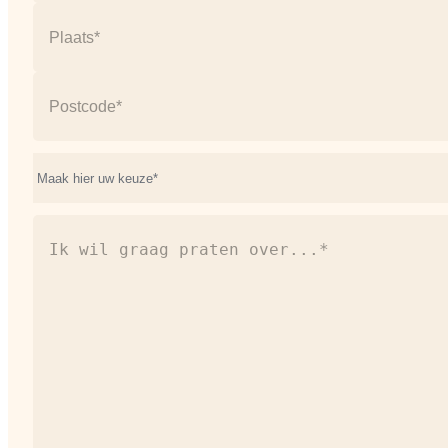
Straat
+
huisnummer
Plaats
Postcode
Onderwerp*
(Vereist)
Ik
wil
graag
praten
over...*
(Vereist)