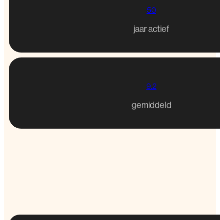
50
jaar actief
9.2
gemiddeld