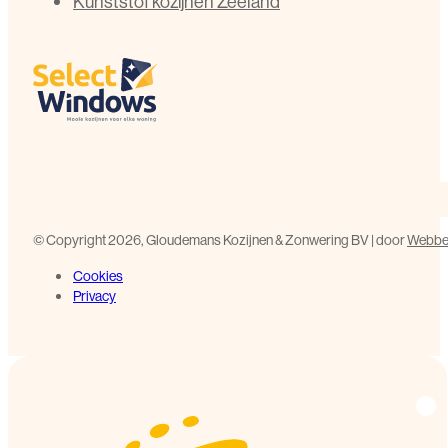
Kunststof kozijnen Zeeland
©️ Copyright 2026, Gloudemans Kozijnen & Zonwering BV | door
Webbed
Cookies
Privacy