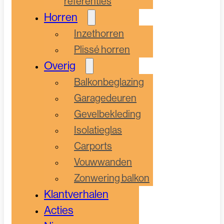
referenties
Horren
Inzethorren
Plissé horren
Overig
Balkonbeglazing
Garagedeuren
Gevelbekleding
Isolatieglas
Carports
Vouwwanden
Zonwering balkon
Klantverhalen
Acties