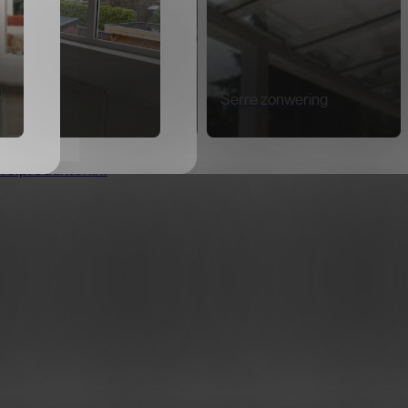
n
kapellen
Rolluiken
Kunststof deuren
Serre zonwering
velprodukten.nl