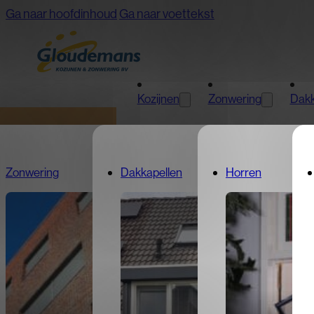
Ga naar hoofdinhoud
Ga naar voettekst
Kozijnen
Zonwering
Dakk
Zonwering
Kozijnen
Dakkapellen
Horren
Offerte aanvragen