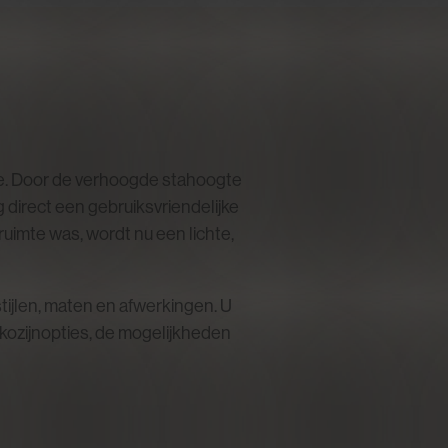
te. Door de verhoogde stahoogte
 direct een gebruiksvriendelijke
uimte was, wordt nu een lichte,
tijlen, maten en afwerkingen. U
n kozijnopties, de mogelijkheden