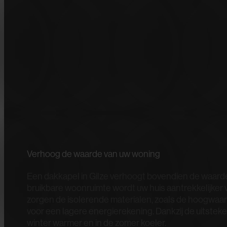
Verhoog de waarde van uw woning
Een dakkapel in Gilze verhoogt bovendien de waard
bruikbare woonruimte wordt uw huis aantrekkelijker 
zorgen de isolerende materialen, zoals de hoogwaar
voor een lagere energierekening. Dankzij de uitsteken
winter warmer en in de zomer koeler.