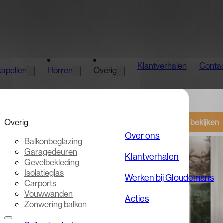
Klantverhalen
Conta
apellen
Horren
Overig
Overig
Alles bekijken
Over ons
Balkonbeglazing
Garagedeuren
Klantverhalen
Gevelbekleding
Isolatieglas
Werken bij Gloudemans
Carports
Vouwwanden
Acties
Zonwering balkon