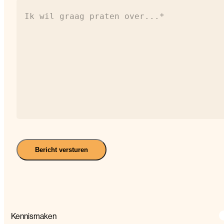
Ik
wil
graag
praten
over...*
(Vereist)
Bericht versturen
Kennismaken