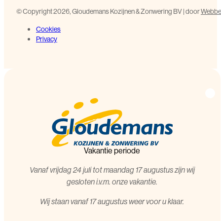
©️ Copyright 2026, Gloudemans Kozijnen & Zonwering BV | door
Webbed
Cookies
Privacy
Vakantie periode
Vanaf vrijdag 24 juli tot maandag 17 augustus zijn wij
gesloten i.v.m. onze vakantie.
Wij staan vanaf 17 augustus weer voor u klaar.