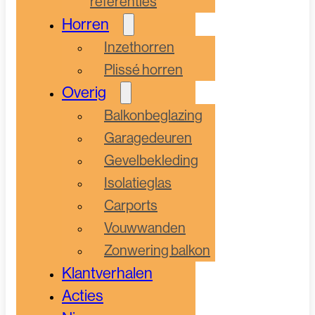
referenties
Horren
Inzethorren
Plissé horren
Overig
Balkonbeglazing
Garagedeuren
Gevelbekleding
Isolatieglas
Carports
Vouwwanden
Zonwering balkon
Klantverhalen
Acties