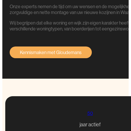
Onze experts nemen de tijd om uw wensen en de mogelijkhede
zorgvuldige en nette montage van uw nieuwe kozijnen in Waalw
Wij begrijpen dat elke woning en wijk zijn eigen karakter heef
verschillende woningtypen, van boerderijen tot eengezinswoni
Kennismaken met Gloudemans
50
jaar actief