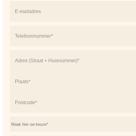
Naam
E-
mail
(Vereist)
Telefoonnummer
(Vereist)
Address
(Vereist)
Straat
+
huisnummer
Plaats
Postcode
Onderwerp*
(Vereist)