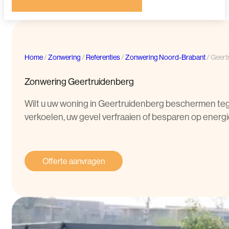
Home
/
Zonwering
/
Referenties
/
Zonwering Noord-Brabant
/
Geert
Zonwering Geertruidenberg
Wilt u uw woning in Geertruidenberg beschermen tege
verkoelen, uw gevel verfraaien of besparen op energie
Offerte aanvragen