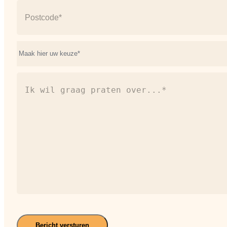
Plaats
Postcode
Onderwerp*
(Vereist)
Ik
wil
graag
praten
over...*
(Vereist)
Bericht versturen