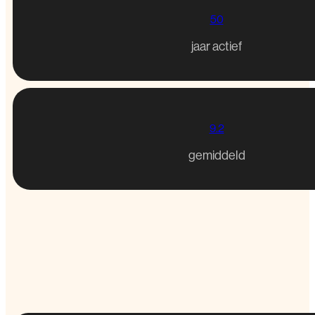
50
jaar actief
9.2
gemiddeld