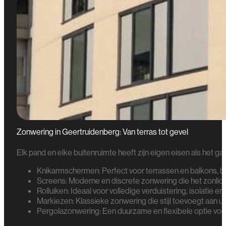
Zonwering in Geertruidenberg: Van terras tot gevel
Elk pand en elke buitenruimte heeft zijn eigen eisen als het g
Knikarmschermen: Perfect voor terrassen en balkons, bie
Screens: Moderne en discrete zonwering die het zonlicht fi
Rolluiken: Ideaal voor volledige verduistering, isolatie en 
Markiezen: Klassieke zonwering die stijl toevoegt aan u
Pergolazonwering: Een duurzame en flexibele optie voor