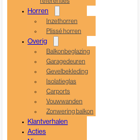
referenties
Horren
Inzethorren
Plissé horren
Overig
Balkonbeglazing
Garagedeuren
Gevelbekleding
Isolatieglas
Carports
Vouwwanden
Zonwering balkon
Klantverhalen
Acties