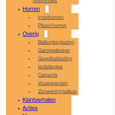
referenties
Horren
Inzethorren
Plissé horren
Overig
Balkonbeglazing
Garagedeuren
Gevelbekleding
Isolatieglas
Carports
Vouwwanden
Zonwering balkon
Klantverhalen
Acties