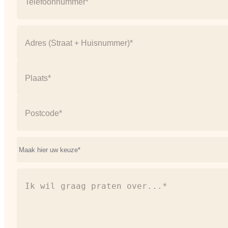
Address
(Vereist)
Straat
+
huisnummer
Plaats
Postcode
Onderwerp*
(Vereist)
Ik
wil
graag
praten
over...*
(Vereist)