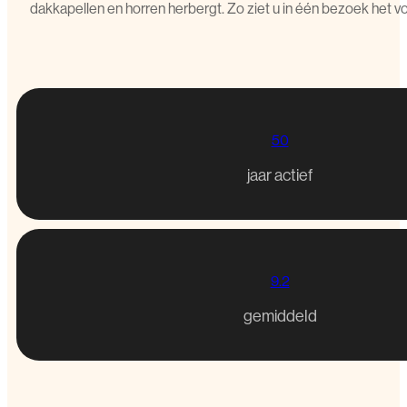
dakkapellen en horren herbergt. Zo ziet u in één bezoek het v
50
jaar actief
9.2
gemiddeld