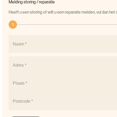
Melding
storing
/
reparatie
Heeft u een storing of wilt u een reparatie melden, vul dan he
1
Naam
(Vereist)
Naam
Postcode
(Vereist)
Straat
+
huisnummer
Plaats
Postcode