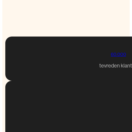
60.000
tevreden klan