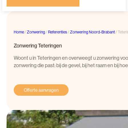
Home
/
Zonwering
/
Referenties
/
Zonwering Noord-Brabant
/
Teter
Zonwering Teteringen
Woont u in Teteringen en overweegt u zonwering voor
zonwering die past: bij de gevel, bij het raam en bij 
Offerte aanvragen