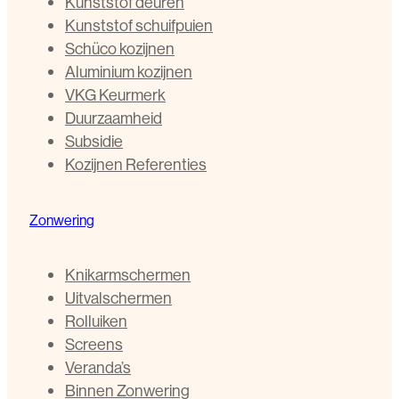
Kunststof deuren
Kunststof schuifpuien
Schüco kozijnen
Aluminium kozijnen
VKG Keurmerk
Duurzaamheid
Subsidie
Kozijnen Referenties
Zonwering
Knikarmschermen
Uitvalschermen
Rolluiken
Screens
Veranda’s
Binnen Zonwering