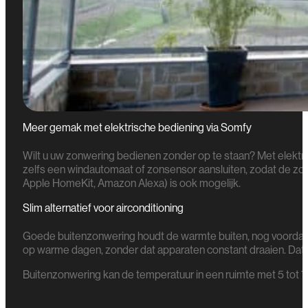
Meer gemak met elektrische bediening via Somfy
Wilt u uw zonwering bedienen zonder op te staan? Met elektri
zelfs een windautomaat of zonsensor aansluiten, zodat de zon
Apple HomeKit, Amazon Alexa) is ook mogelijk.
Slim alternatief voor airconditioning
Goede buitenzonwering houdt de warmte buiten, nog voordat di
op warme dagen, zonder dat apparaten constant draaien. Dat 
Buitenzonwering kan de temperatuur in een ruimte met 5 tot 7 