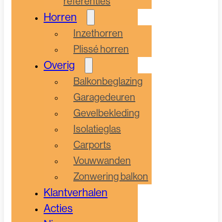
referenties
Horren
Inzethorren
Plissé horren
Overig
Balkonbeglazing
Garagedeuren
Gevelbekleding
Isolatieglas
Carports
Vouwwanden
Zonwering balkon
Klantverhalen
Acties