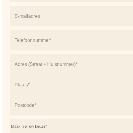
Naam
E-
mail
(Vereist)
Telefoonnummer
(Vereist)
Address
(Vereist)
Straat
+
huisnummer
Plaats
Postcode
Onderwerp*
(Vereist)