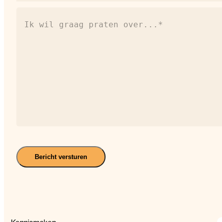
Ik
wil
graag
praten
over...*
(Vereist)
Bericht versturen