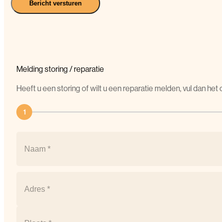
Bericht versturen
Melding
storing
/
reparatie
Heeft u een storing of wilt u een reparatie melden, vul dan he
1
Naam
(Vereist)
Naam
Postcode
(Vereist)
Straat
+