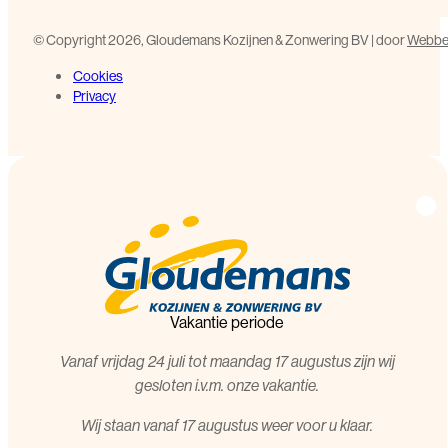
©️ Copyright 2026, Gloudemans Kozijnen & Zonwering BV | door
Webbed
Cookies
Privacy
Vakantie periode
Vanaf vrijdag 24 juli tot maandag 17 augustus zijn wij
gesloten i.v.m. onze vakantie.
Wij staan vanaf 17 augustus weer voor u klaar.