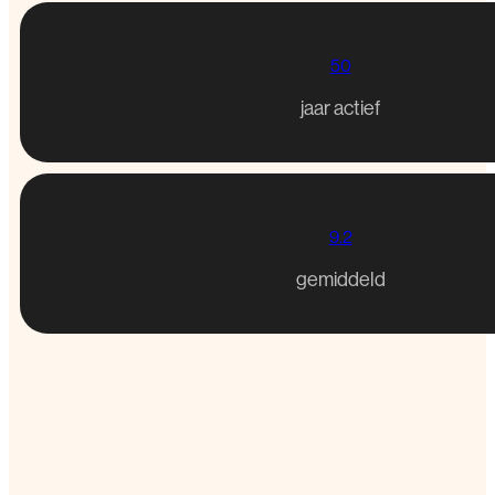
50
jaar actief
9.2
gemiddeld