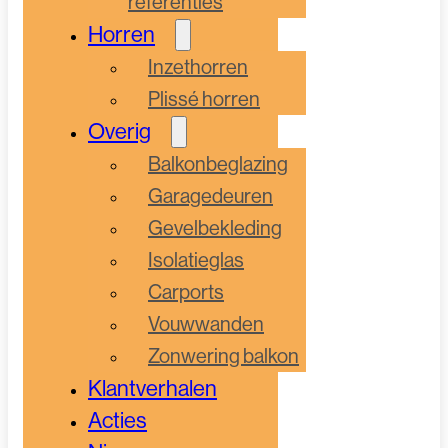
referenties
Horren
Inzethorren
Plissé horren
Overig
Balkonbeglazing
Garagedeuren
Gevelbekleding
Isolatieglas
Carports
Vouwwanden
Zonwering balkon
Klantverhalen
Acties