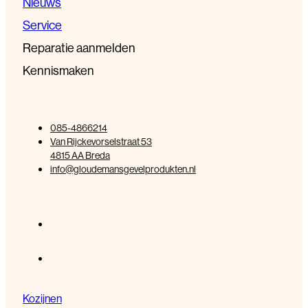
Nieuws
Service
Reparatie aanmelden
Kennismaken
085-4866214
Van Rijckevorselstraat 53
4815 AA Breda
info@gloudemansgevelprodukten.nl
Kozijnen