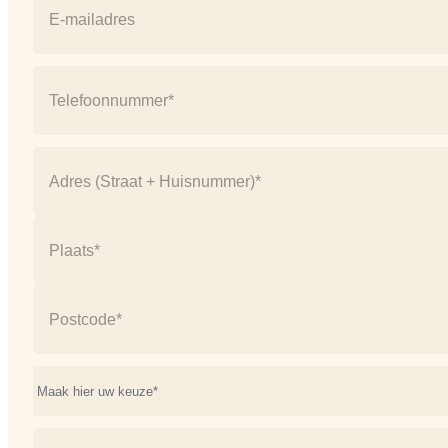
mail
(Vereist)
Telefoonnummer
(Vereist)
Address
(Vereist)
Straat
+
huisnummer
Plaats
Postcode
Onderwerp*
(Vereist)
Ik