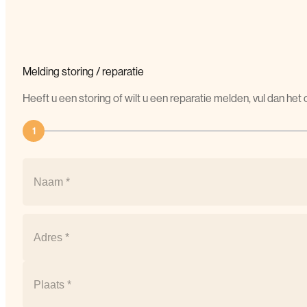
Melding
storing
/
reparatie
Heeft u een storing of wilt u een reparatie melden, vul dan he
1
Naam
(Vereist)
Naam
Postcode
(Vereist)
Straat
+
huisnummer