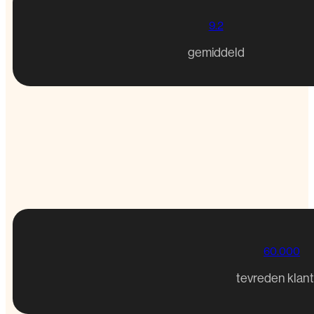
9.2
gemiddeld
60.000
tevreden klan