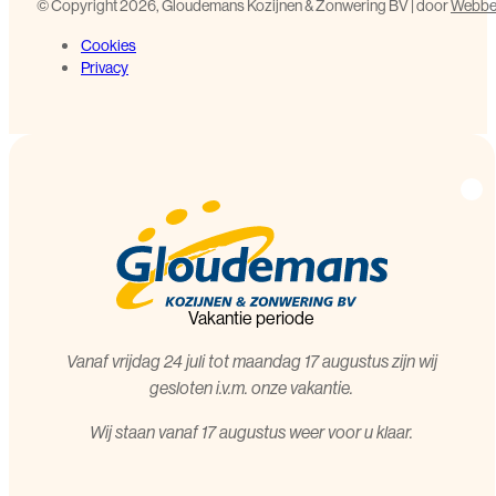
©️ Copyright 2026, Gloudemans Kozijnen & Zonwering BV | door
Webbed
Cookies
Privacy
Vakantie periode
Vanaf vrijdag 24 juli tot maandag 17 augustus zijn wij
gesloten i.v.m. onze vakantie.
Wij staan vanaf 17 augustus weer voor u klaar.