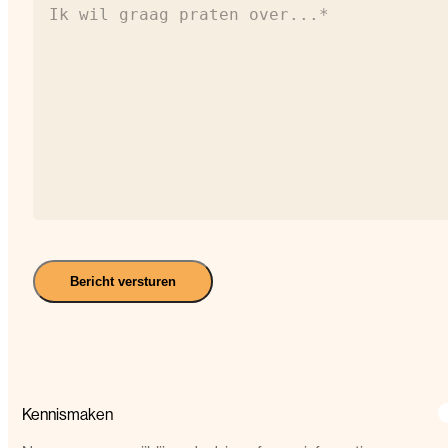
wil
graag
praten
over...*
(Vereist)
Bericht versturen
Kennismaken