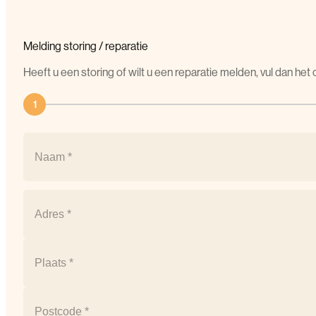
Melding
storing
/
reparatie
Heeft u een storing of wilt u een reparatie melden, vul dan he
1
Naam
(Vereist)
Naam
Postcode
(Vereist)
Straat
+
huisnummer
Plaats