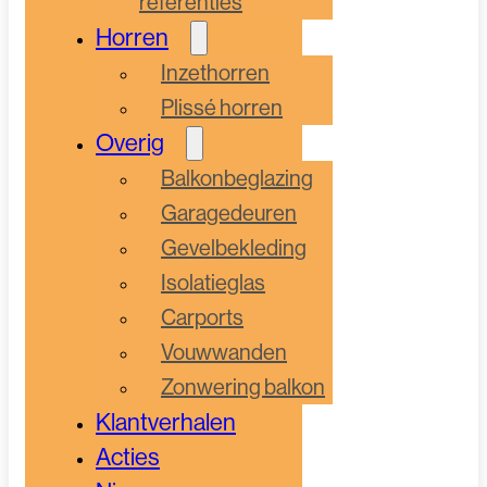
referenties
Horren
Inzethorren
Plissé horren
Overig
Balkonbeglazing
Garagedeuren
Gevelbekleding
Isolatieglas
Carports
Vouwwanden
Zonwering balkon
Klantverhalen
Acties