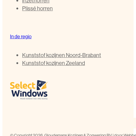
Inzethorren
Plissé horren
In de regio
Kunststof kozijnen Noord-Brabant
Kunststof kozijnen Zeeland
©️ Copyright 2026, Gloudemans Kozijnen & Zonwering BV | door
Webbed