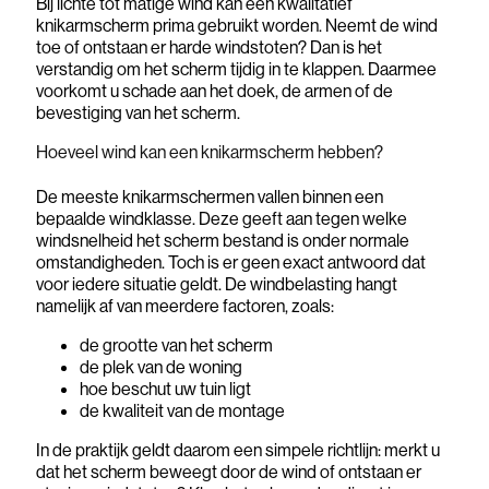
Bij lichte tot matige wind kan een kwalitatief
knikarmscherm prima gebruikt worden. Neemt de wind
toe of ontstaan er harde windstoten? Dan is het
verstandig om het scherm tijdig in te klappen. Daarmee
voorkomt u schade aan het doek, de armen of de
bevestiging van het scherm.
Hoeveel wind kan een knikarmscherm hebben?
De meeste knikarmschermen vallen binnen een
bepaalde windklasse. Deze geeft aan tegen welke
windsnelheid het scherm bestand is onder normale
omstandigheden. Toch is er geen exact antwoord dat
voor iedere situatie geldt. De windbelasting hangt
namelijk af van meerdere factoren, zoals:
de grootte van het scherm
de plek van de woning
hoe beschut uw tuin ligt
de kwaliteit van de montage
In de praktijk geldt daarom een simpele richtlijn: merkt u
dat het scherm beweegt door de wind of ontstaan er