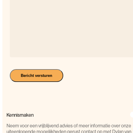
graag
praten
over...*
(Vereist)
Bericht versturen
Kennismaken
Neem voor een vrijblijvend advies of meer informatie over onze
uiteenlopende mogelijkheden gerust contact op met Dylan van