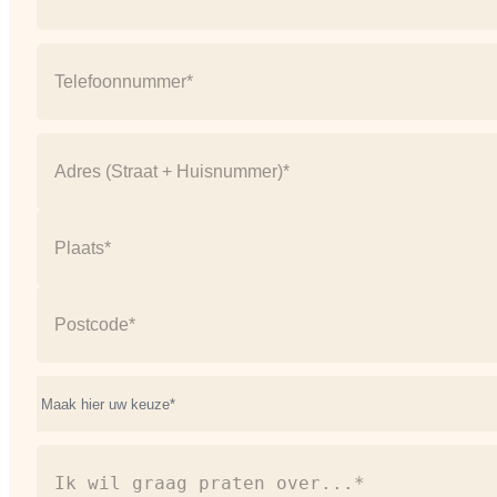
Telefoonnummer
(Vereist)
Address
(Vereist)
Straat
+
huisnummer
Plaats
Postcode
Onderwerp*
(Vereist)
Ik
wil