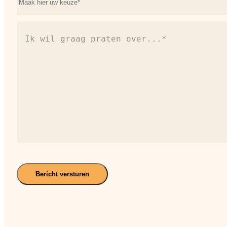
(Vereist)
Ik
wil
graag
praten
over...*
(Vereist)
Bericht versturen