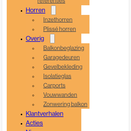
referenties
Horren
Inzethorren
Plissé horren
Overig
Balkonbeglazing
Garagedeuren
Gevelbekleding
Isolatieglas
Carports
Vouwwanden
Zonwering balkon
Klantverhalen
Acties