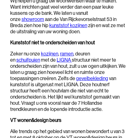
Wij helpen u graag uw woonwensen waar te maken.
Want inrichten gaat veel verder dan een paar leuke
kussens op de bank. We laten u vanuit
onze
showroom
aan de Van Rijckevorselstraat 53 in
Breda zien hoe hip
kunststof kozijnen
zijn en wat ze met
de uitstraling van uw woning doen.
Kunststof niet te onderscheiden van hout
Zeker nu onze
kozijnen
,
ramen
, deuren
en
schuifpuien
met de
LIGNA
structuur niet meer te
onderscheiden zijn van hout, zult u uw ogen uitkijken. We
laten u graag zien hoeveel licht en ruimte onze
toepassingen creëren. Zelfs de
gevelbekleding
van
kunststof is uitgerust met LIGNA. Deze houtnerf
structuur heeft een houtvlam die niet van echt te
onderscheiden is. Het lijkt wel kunststof gemaakt van
hout. Vraagt u ons vooral naar de 7 Hollandse
trendkleuren en de lopende introductie actie.
VT wonen&design beurs
Alle trends op het gebied van wonen bewondert u van 3
tot en met 8 oktober op de VT wonen&design beurs in