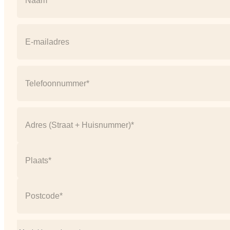
Naam
E-
mail
(Vereist)
Telefoonnummer
(Vereist)
Address
(Vereist)
Straat
+
huisnummer
Plaats
Postcode
Onderwerp*