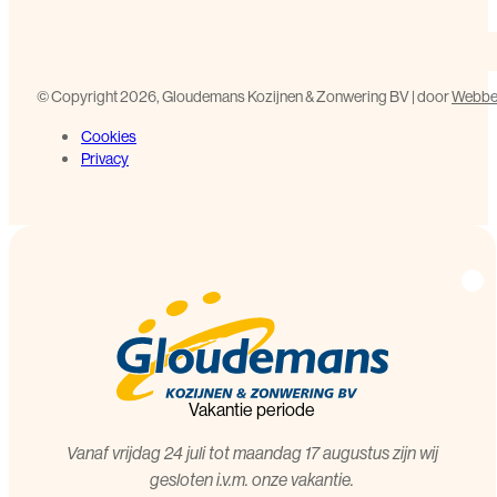
©️ Copyright 2026, Gloudemans Kozijnen & Zonwering BV | door
Webbed
Cookies
Privacy
Vakantie periode
Vanaf vrijdag 24 juli tot maandag 17 augustus zijn wij
gesloten i.v.m. onze vakantie.